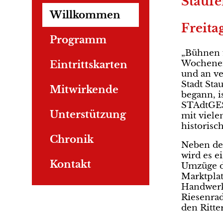
Stauf
Willkommen
Freita
Programm
„Bühnen f
Wochenend
Eintrittskarten
und an ve
Stadt Sta
Mitwirkende
begann, i
STAdtGESc
Unterstützung
mit viele
historisc
Chronik
Neben de
wird es e
Kontakt
Umzüge du
Marktplat
Handwerks
Riesenra
den Ritte