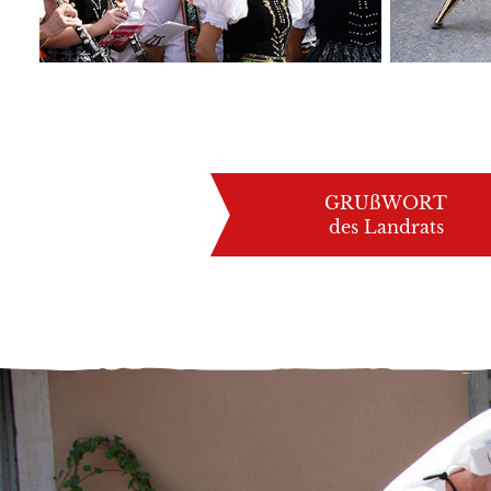
GRUßWORT
des Landrats