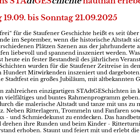
ens STA
dt
GES
chichte
hautnah erleb
g 19.09. bis Sonntag 21.09.2025
rei“ für die Staufener Geschichte heißt es seit über
e im September, wenn die historische Altstadt sich 
rschiedenen Plätzen Szenen aus der jahrhunderte a
ufen liebevoll und spannend inszeniert werden. Was 
st heute ein fester Bestandteil des jährlichen Veran
hichten wurden für die Staufener Zeitreise in de
n Hundert Mitwirkenden inszeniert und dargeboten. I
he Stadtfest ein großes Jubiläum, mit altbekannten
n zahlreichen einzigartigen STAdtGESchichten in 
in vielfältiges und buntes Rahmenprogramm geben. 
rch die malerische Altstadt und tanze mit uns zu m
z. Neben Ritterlagern, Trommeln und Fanfaren sowi
 - und Schmiedekunst zu entdecken. Das handbetri
d drehen ihre Runden und beim Kinder - Ritterturn
rstand erhoben. Staunt und feiert mit und erlebt die