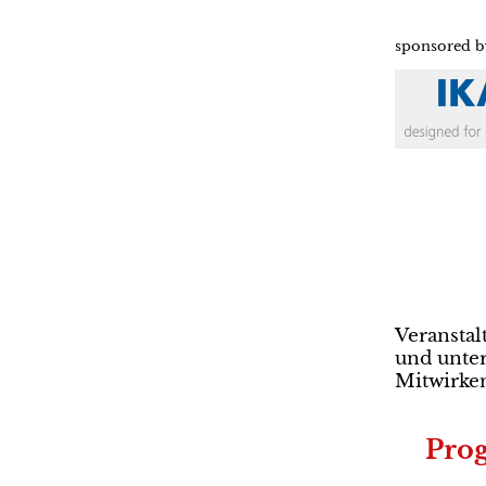
sponsored b
Veranstal
und unter
Mitwirke
Pro